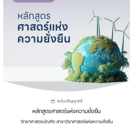
ระดับปริญญาตรี
หลักสูตรศาสตร์แห่งความยั่งยืน
วิทยาศาสตรบัณฑิต สาขาวิชาศาสตร์แห่งความยั่งยืน