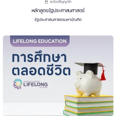
ระดับปริญญาโท
หลักสูตรรัฐประศาสนศาสตร์
รัฐประศาสนศาสตรมหาบัณฑิต