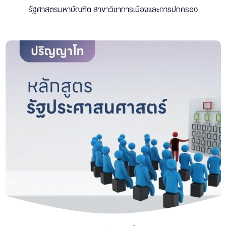
รัฐศาสตรมหาบัณฑิต สาขาวิชาการเมืองและการปกครอง