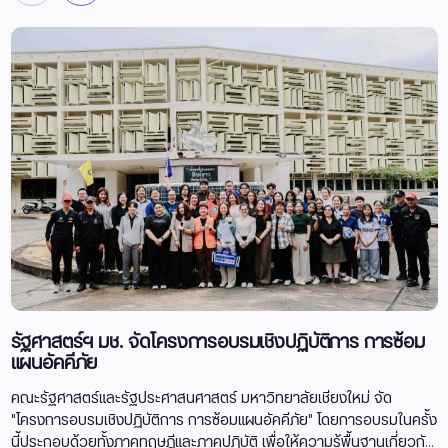
รัฐศาสตร์ฯ มช. จัดโครงการอบรมเชิงปฏิบัติการ การซ้อม
แผนอัคคีภัย
คณะรัฐศาสตร์และรัฐประศาสนศาสตร์ มหาวิทยาลัยเชียงใหม่ จัด
"โครงการอบรมเชิงปฏิบัติการ การซ้อมแผนอัคคีภัย" โดยการอบรมในครั้ง
นี้ประกอบด้วยทั้งภาคทฤษฎีและภาคปฏิบัติ เพื่อให้ความรู้พื้นฐานเกี่ยวกั...