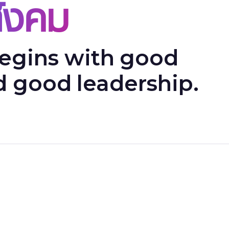
สังคม
begins with good
 good leadership.