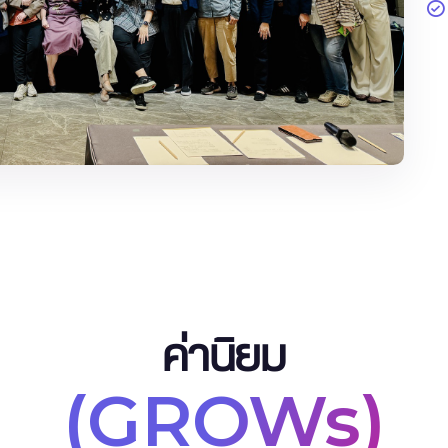
ค่านิยม
(GROWs)