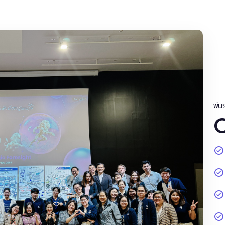
พัน
O